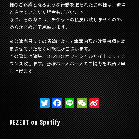
様のご迷惑となるような行動を取られたお客様は、退場
とさせていただく場合もございます。
なお、その際には、チケットの払戻は致しませんので、
あらかじめご了承願います。
※公演当日までの情勢によって本案内及び注意事項を変
更させていただく可能性がございます。
その際には随時、DEZERTオフィシャルサイトにてアナ
ウンス致します。皆様お一人お一人のご協力をお願い申
し上げます。
T
F
Li
W
Si
w
ac
n
e
n
itt
e
e
C
a
DEZERT on Spotify
er
b
h
W