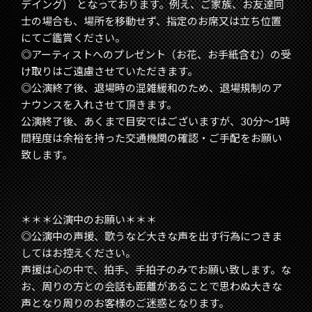
デイング) となっております。例え、ご家族、お友達同
士の場合も、場所を移動せず、指定のお席又は立ち位置
にてご鑑賞ください。
◎アーティストへのプレゼント（お花、お手紙含む）の受
け取りはご遠慮させていただきます。
◎公演終了後、退場時の混雑緩和のため、退場規制のア
ナウンスを入れさせて頂きます。
公演終了後、あくまで目安ではございますが、30分～1時
間程度は余裕を持った交通機関の確認・ご手配をお願い
致します。
＊＊＊公演中のお願い＊＊＊
◎公演中の声援、歌うなど大きな声を出す行為につきま
してはお控えください。
声援は心の中で、拍手、手拍子のみでお願い致します。な
お、周りの方との会話も距離があることで思わぬ大きな
声となり周りのお客様のご迷惑となります。