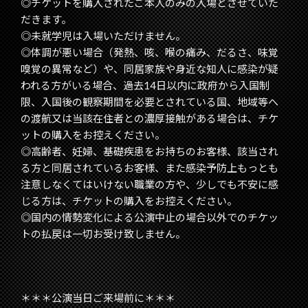
◎チケットを購入されたご本人のみの入場とさせていた
だきます。
◎未就学児は入場いただけません。
◎体調が悪い場合（発熱、咳、喉の痛み、だるさ、味覚
嗅覚の異常など）や、同居家族や身近な知人に感染が疑
われる方がいる場合、過去14日以内に政府から入国制
限、入国後の観察期間を必要とされている国、地域等へ
の渡航又は当該在住者との濃厚接触がある場合は、チケ
ットの購入をお控えください。
◎高齢者、妊婦、基礎疾患をお持ちのお客様、該当され
る方と同居されているお客様、また感染予防上もっとも
注意しなくてはいけない職業の方や、少しでも不安に感
じる方は、チケットの購入をお控えください。
◎国内の情勢変化による公演中止の場合以外でのチケッ
トの払戻は一切お受け致しません。
＊＊＊公演当日ご来場前に＊＊＊