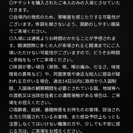
◎チケットを購入されたご本人のみの入場とさせていた
だきます。
◎会場内の換気のため、寒暖差を感じたりする可能性が
ございます。体調を崩さないよう、調節のしやすい服装
でご来場ください。
◎入場には通常よりお時間のかかることが予想されま
す。開演間際に多くの人が来場されると開演までにご入
場いただけない可能性がございますので、どうぞお時間
に余裕をもってご来場ください。
◎体調が悪い場合（発熱、咳、喉の痛み、だるさ、味覚
嗅覚の異常など）や、同居家族や身近な知人に感染が疑
われる方がいる場合、過去14日以内に政府から入国制
限、入国後の観察期間を必要とされている国、地域等へ
の渡航又は当該在住者との濃厚接触がある場合は、ご来
場をお控えください。
◎高齢者、妊婦、基礎疾患をお持ちのお客様、該当され
る方と同居されているお客様、また感染予防上もっとも
注意しなくてはいけない職業の方や、少しでも不安に感
じる方は、ご来場をお控えください。