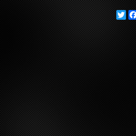
T
w
itt
er