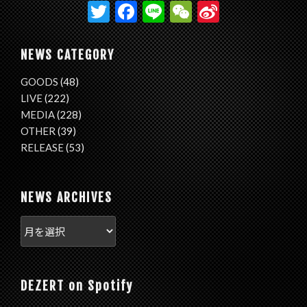
T
F
Li
W
Si
w
ac
n
e
n
itt
e
e
C
a
NEWS CATEGORY
er
b
h
W
GOODS
(48)
o
at
ei
LIVE
(222)
o
b
MEDIA
(228)
OTHER
(39)
k
o
RELEASE
(53)
NEWS ARCHIVES
DEZERT on Spotify