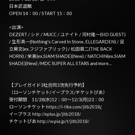
日本武道館
OPEN 14：00 / START 15：00
<出演>
DEZERT / シド / MUCC / ユナイト / 河村隆一(SID GUEST)
/ 生形真一(Nothing's Carved In Stone, ELLEGARDEN) / 足
立房文(ex.フジファブリック) / 松田晋二(THE BACK
HORN) / 栄喜(ex.SIAM SHADE)(New) / NATCHIN(ex.SIAM
SHADE)(New) /MDC SUPER ALL STARS and more…
【プレイガイド3社合同3次先行予約】
（ローソンチケット/イープラス/チケットぴあ）
受付期間 11/28(水)12：00～12/3(月)23：00
ローソンチケット
https://l-tike.com/jitb2018
/
イープラス
http://eplus.jp/jitb2018/
チケットぴあ
http://w.pia.jp/t/jitb2018/