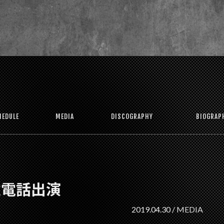
HEDULE
MEDIA
DISCOGRAPHY
BIOGRAP
千秋電話出演
2019.04.30 /
MEDIA