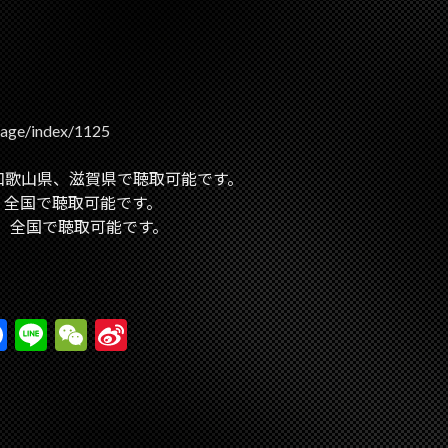
page/index/1125
、和歌山県、滋賀県で聴取可能です。
ば、全国で聴取可能です。
れば、全国で聴取可能です。
F
Li
W
Si
ac
n
e
n
e
e
C
a
b
h
W