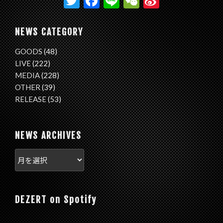
T
F
Li
W
Si
w
ac
n
e
n
itt
e
e
C
a
NEWS CATEGORY
er
b
h
W
GOODS
(48)
o
at
ei
LIVE
(222)
o
b
MEDIA
(228)
OTHER
(39)
k
o
RELEASE
(53)
NEWS ARCHIVES
DEZERT on Spotify