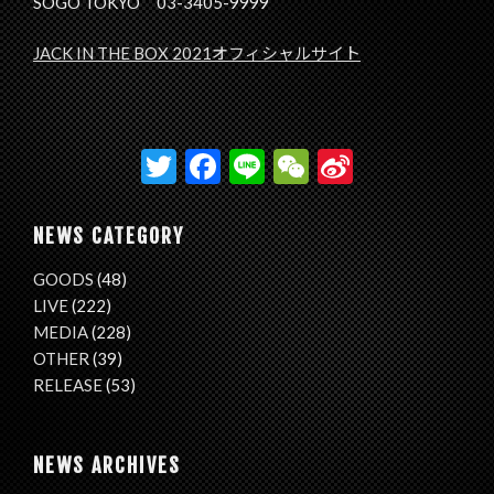
SOGO TOKYO 03-3405-9999
JACK IN THE BOX 2021オフィシャルサイト
T
F
Li
W
Si
w
ac
n
e
n
itt
e
e
C
a
NEWS CATEGORY
er
b
h
W
GOODS
(48)
o
at
ei
LIVE
(222)
o
b
MEDIA
(228)
OTHER
(39)
k
o
RELEASE
(53)
NEWS ARCHIVES