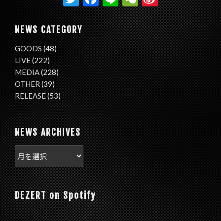
w
ac
n
e
n
itt
e
e
C
a
NEWS CATEGORY
er
b
h
W
GOODS
(48)
o
at
ei
LIVE
(222)
o
b
MEDIA
(228)
OTHER
(39)
k
o
RELEASE
(53)
NEWS ARCHIVES
DEZERT on Spotify