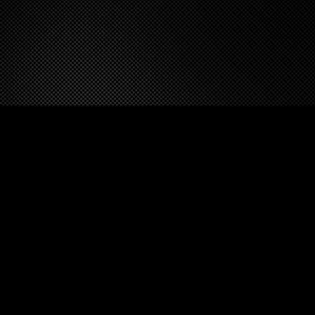
itt
er