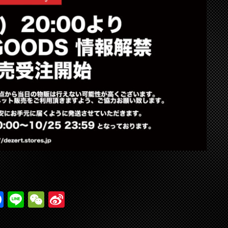
F
Li
W
Si
ac
n
e
n