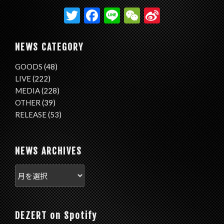
T
F
Li
W
Si
w
ac
n
e
n
itt
e
e
C
a
NEWS CATEGORY
er
b
h
W
GOODS
(48)
o
at
ei
LIVE
(222)
o
b
MEDIA
(228)
OTHER
(39)
k
o
RELEASE
(53)
NEWS ARCHIVES
DEZERT on Spotify