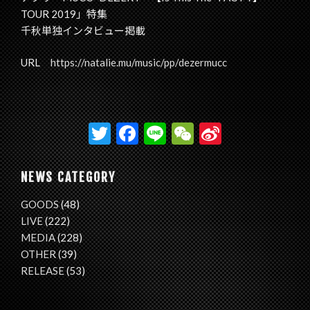
TOUR 2019」特集
千秋単独インタビュー掲載
URL
https://natalie.mu/music/pp/dezermucc
T
F
Li
W
Si
w
ac
n
e
n
itt
e
e
C
a
NEWS CATEGORY
er
b
h
W
GOODS
(48)
o
at
ei
LIVE
(222)
o
b
MEDIA
(228)
OTHER
(39)
k
o
RELEASE
(53)