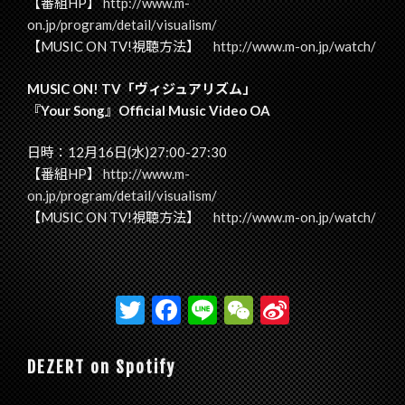
【番組HP】
http://www.m-
on.jp/program/detail/visualism/
【MUSIC ON TV!視聴方法】
http://www.m-on.jp/watch/
MUSIC ON! TV「ヴィジュアリズム」
『Your Song』Official Music Video OA
日時：12月16日(水)27:00-27:30
【番組HP】
http://www.m-
on.jp/program/detail/visualism/
【MUSIC ON TV!視聴方法】
http://www.m-on.jp/watch/
T
F
Li
W
Si
w
ac
n
e
n
itt
e
e
C
a
DEZERT on Spotify
er
b
h
W