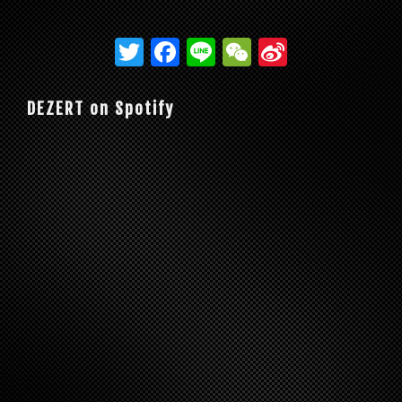
T
F
Li
W
Si
w
ac
n
e
n
itt
e
e
C
a
DEZERT on Spotify
er
b
h
W
o
at
ei
o
b
k
o