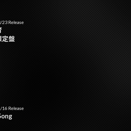
/23 Release
育
限定盤
/16 Release
Song