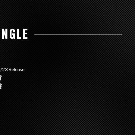
INGLE
/23 Release
育
盤