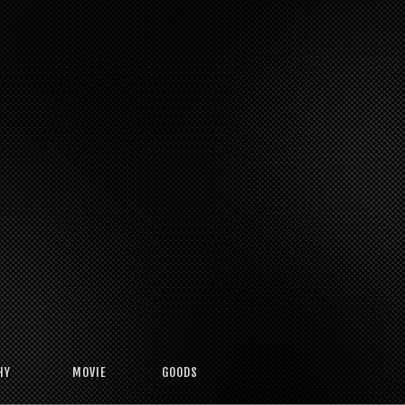
HY
MOVIE
GOODS